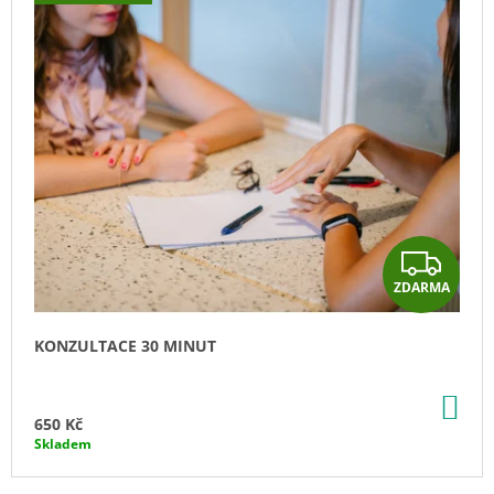
O
B
C
H
O
D
Z
ZDARMA
Ě
D
A
KONZULTACE 30 MINUT
R
DO
M
KO
650 Kč
Skladem
A