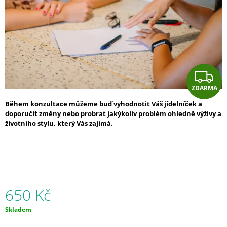
A
J
Í
T
?
Z
ZDARMA
D
Během konzultace můžeme buď vyhodnotit Váš jídelníček a
A
doporučit změny nebo probrat jakýkoliv problém ohledně výživy a
HLEDAT
životního stylu, který Vás zajímá.
R
A
650 Kč
Měrná
Skladem
cena: