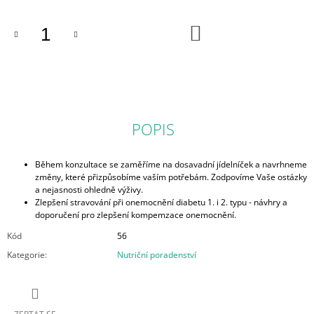
DO
KOŠÍKU
POPIS
Během konzultace se zaměříme na dosavadní jídelníček a navrhneme
změny, které přizpůsobíme vaším potřebám. Zodpovíme Vaše ostázky
a nejasnosti ohledně výživy.
Zlepšení stravování při onemocnění diabetu 1. i 2. typu - návhry a
doporučení pro zlepšení kompemzace onemocnění.
Kód
56
Kategorie
:
Nutriční poradenství